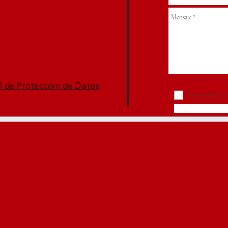
l de Proteccóin de Datos
Soy mayor de 16
Enviar