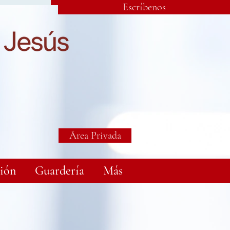
Escríbenos
Área Privada
ión
Guardería
Más