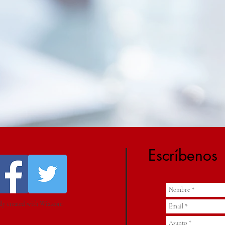
Escríbenos
ly created with
Wix.com