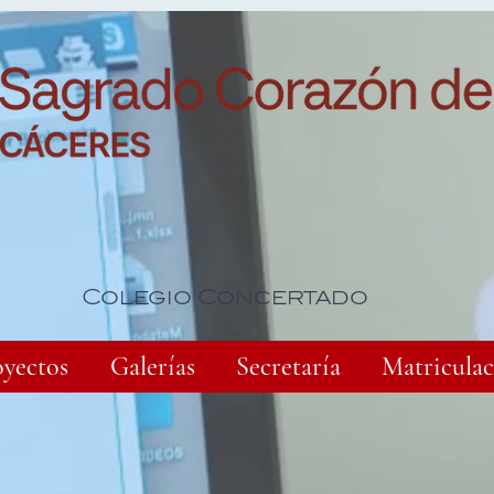
Colegio Concertado
oyectos
Galerías
Secretaría
Matriculac