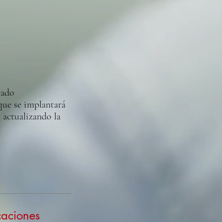
rado
que se implantará
 actualizando la
caciones