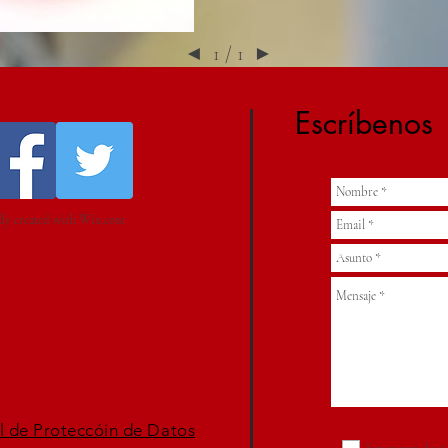
◄
1 / 1
►
Escríbenos
ly created with
Wix.com
l de Proteccóin de Datos