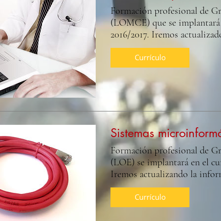
Formación profesional de G
(LOMCE) que se implantará 
2016/2017. Iremos actualizad
Currículo
Sistemas microinformá
Formación profesional de G
(LOE) se implantará en el cu
Iremos actualizando la infor
Currículo