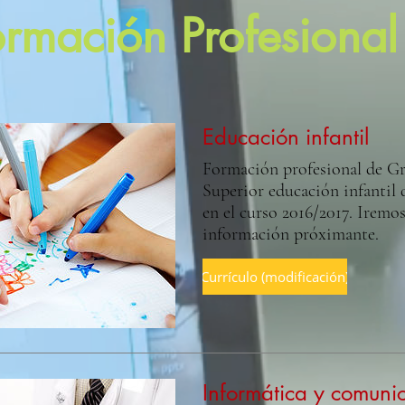
ormación Profesional
Educación infantil
Formación profesional de G
Superior educación infantil 
en el curso 2016/2017. Iremos
información próximante.
Currículo (modificación)
Informática y comuni