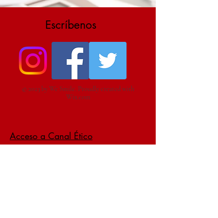
Escríbenos
© 2023 by We Smile. Proudly created with
Wix.com
Acceso a Canal Ético
Aviso Legal Reglamento General de
Proteccóin de Datos